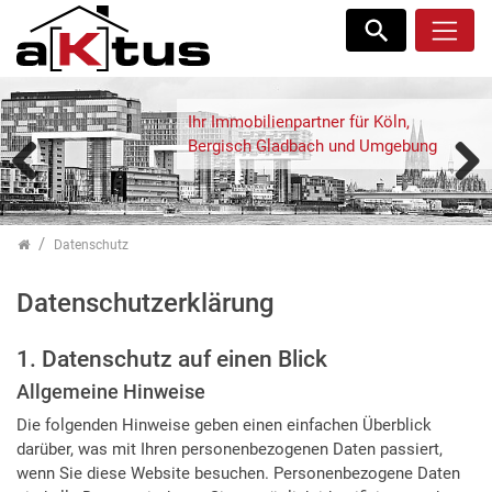
Zum Inhalt springen
Ihr Immobilienpartner für Köln,
Ihr Immobilienpartner für Köln,
Bergisch Gladbach und Umgebung
Bergisch Gladbach und Umgebung
Previous
Next
Datenschutz
Datenschutz­erklärung
1. Datenschutz auf einen Blick
Allgemeine Hinweise
Die folgenden Hinweise geben einen einfachen Überblick
darüber, was mit Ihren personenbezogenen Daten passiert,
wenn Sie diese Website besuchen. Personenbezogene Daten